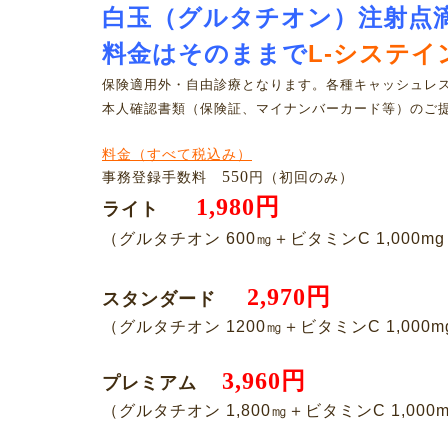
白玉（グルタチオン）注射点
料金はそのままで
L-システイ
保険適用外・自由診療となります。各種キャッシュレ
本人確認書類（保険証、マイナンバーカード等）のご
料金（すべて税込み）
550
事務登録手数料
円（初回のみ）
1,980円
ライト
（グルタチオン
600
㎎＋ビタミン
C 1,000m
2,970円
スタンダード
（グルタチオン
1200
㎎＋ビタミン
C 1,000
3,960円
プレミアム
（グルタチオン
1,800
㎎＋ビタミン
C 1,000